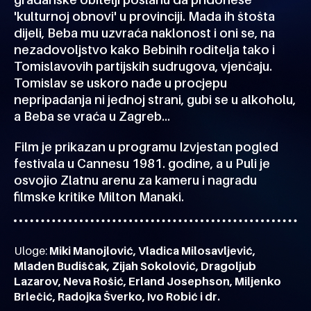
'kulturnoj obnovi' u provinciji. Mada ih štošta
dijeli, Beba mu uzvraća naklonost i oni se, na
nezadovoljstvo kako Bebinih roditelja tako i
Tomislavovih partijskih sudrugova, vjenčaju.
Tomislav se uskoro nađe u procjepu
nepripadanja ni jednoj strani, gubi se u alkoholu,
a Beba se vraća u Zagreb...
Film je prikazan u programu Izvjestan pogled
festivala u Cannesu 1981. godine, a u Puli je
osvojio Zlatnu arenu za kameru i nagradu
filmske kritike Milton Manaki.
Uloge:
Miki Manojlović, Vladica Milosavljević,
Mladen Budiščak, Zijah Sokolović, Dragoljub
Lazarov, Neva Rošić, Erland Josephson, Miljenko
Brlečić, Radojka Šverko, Ivo Robić i dr.