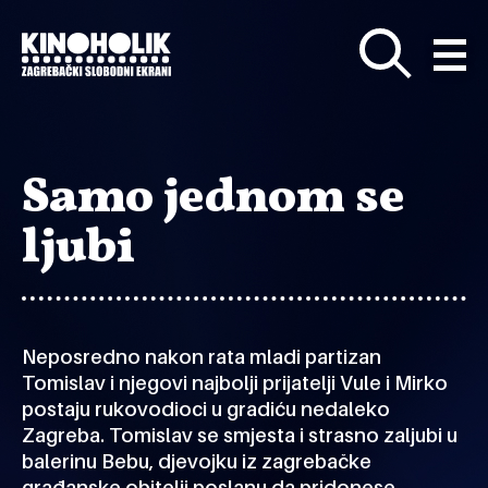
Preskoči
na
glavni
sadržaj
Samo jednom se
ljubi
Neposredno nakon rata mladi partizan
Tomislav i njegovi najbolji prijatelji Vule i Mirko
postaju rukovodioci u gradiću nedaleko
Zagreba. Tomislav se smjesta i strasno zaljubi u
balerinu Bebu, djevojku iz zagrebačke
građanske obitelji poslanu da pridonese