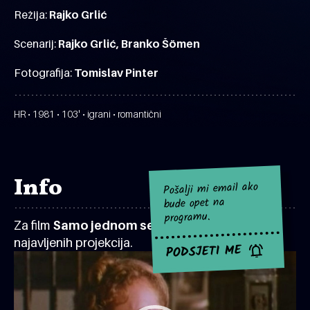
Režija:
Rajko Grlić
Scenarij:
Rajko Grlić, Branko Šömen
Fotografija:
Tomislav Pinter
HR • 1981 • 103' • igrani • romantični
Info
Pošalji mi email ako
bude opet na
programu.
Za film
Samo jednom se ljubi
za sad nema
najavljenih projekcija.
PODSJETI ME