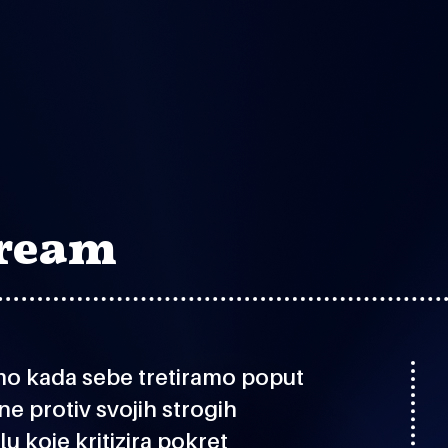
Dream
mamo kada sebe tretiramo poput
ne protiv svojih strogih
u koje kritizira pokret