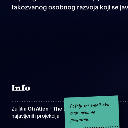
takozvanog osobnog razvoja koji se jav
Info
Pošalji mi email ako
Za film
Oh Alien – The Dream
za sad nema
bude opet na
najavljenih projekcija.
programu.