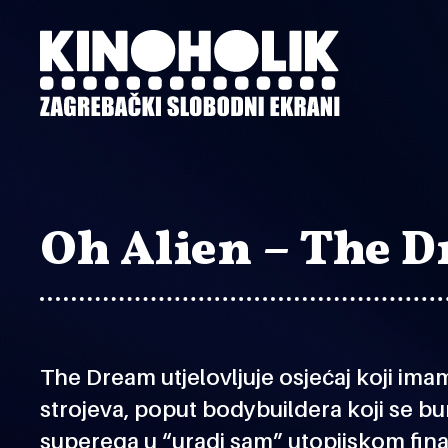
Preskoči
na
glavni
sadržaj
Oh Alien – The 
The Dream
utjelovljuje osjećaj koji i
strojeva, poput
bodybuildera
koji se bu
superega u “uradi sam” utopijskom final