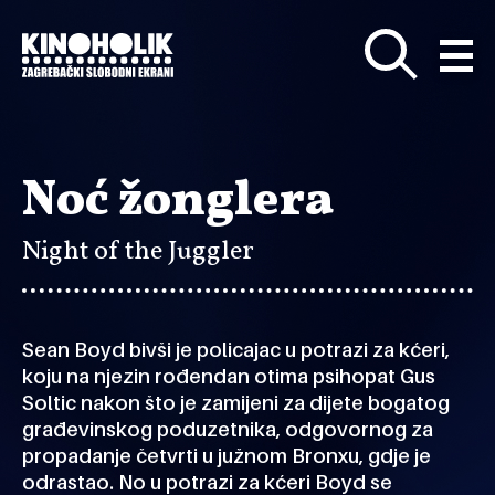
Preskoči
na
glavni
sadržaj
Noć žonglera
Night of the Juggler
Sean Boyd bivši je policajac u potrazi za kćeri,
koju na njezin rođendan otima psihopat Gus
Soltic nakon što je zamijeni za dijete bogatog
građevinskog poduzetnika, odgovornog za
propadanje četvrti u južnom Bronxu, gdje je
odrastao. No u potrazi za kćeri Boyd se