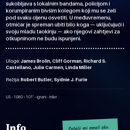
sukobljava s lokalnim bandama, policijom i
korumpiranim bivšim kolegom koji mu se želi
pod svaku cijenu osvetiti. U međuvremenu,
otmičar je spreman ubiti bilo koga — uključujući i
svoju mladu taokinju — ako njegovi zahtjevi za
otkupninom ne budu ispunjeni.
Uloge:
James Brolin, Cliff Gorman, Richard S.
Castellano, Julie Carmen, Linda Miller
Režija:
Robert Butler, Sydnie J. Furie
US • 1980 • 101' • igrani • triler
Info
Pošalji mi email ako