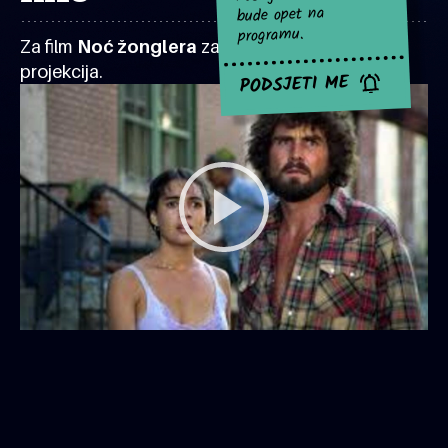
bude opet na
programu.
Za film
Noć žonglera
za sad nema najavljenih
projekcija.
PODSJETI ME