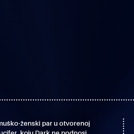
 muško-ženski par u otvorenoj
ucifer, koju Dark ne podnosi,