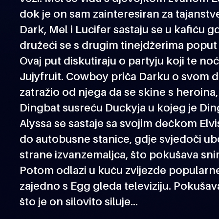
dok je on sam zainteresiran za tajans
Dark, Mel i Lucifer sastaju se u kafiću g
družeći se s drugim tinejdžerima poput
Ovaj put diskutiraju o partyju koji te n
Jujyfruit. Cowboy priča Darku o svom d
zatražio od njega da se skine s heroina, 
Dingbat susreću Duckyja u kojeg je Ding
Alyssa se sastaje sa svojim dečkom Elviso
do autobusne stanice, gdje svjedoči ub
strane izvanzemaljca, što pokušava sn
Potom odlazi u kuću zvijezde popularne
zajedno s Egg gleda televiziju. Pokušava
što je on silovito siluje…