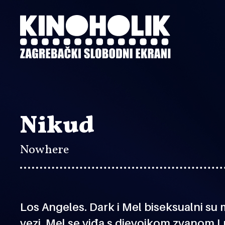
Preskoči
na
glavni
sadržaj
Nikud
Nowhere
Los Angeles. Dark i Mel biseksualni su
vezi. Mel se viđa s djevojkom zvanom L