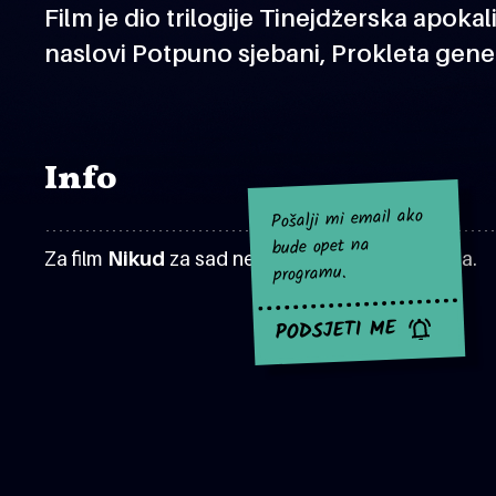
Film je dio trilogije Tinejdžerska apoka
naslovi Potpuno sjebani, Prokleta genera
Info
Pošalji mi email ako
bude opet na
Za film
Nikud
za sad nema najavljenih projekcija.
programu.
PODSJETI ME