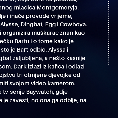
tvenog mladića Montgomeryja.
dje i inače provode vrijeme,
 Alysse, Dingbat, Egg i Cowboya.
oći organizira muškarac znan kao
ečku Bartu i o tome kako je
što je Bart odbio. Alyssa i
bat zaljubljena, a nešto kasnije
m. Dark izlazi iz kafića i odlazi
ojstvu tri otmjene djevojke od
imiti svojom video kamerom.
 tv-serije Baywatch, gdje
 je zavesti, no ona ga odbije, na