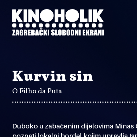
Preskoči
na
glavni
sadržaj
Kurvin sin
O Filho da Puta
Duboko u zabačenim dijelovima Minas G
poznati lokalni bordel kojim upravlja 