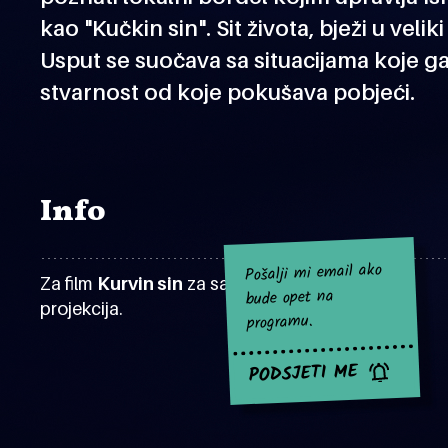
kao "Kučkin sin". Sit života, bježi u veli
Usput se suočava sa situacijama koje ga p
stvarnost od koje pokušava pobjeći.
Info
Pošalji mi email ako
Za film
Kurvin sin
za sad nema najavljenih
bude opet na
projekcija.
programu.
PODSJETI ME