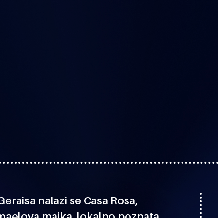
eraisa nalazi se Casa Rosa,
Ismaelova majka, lokalno poznata