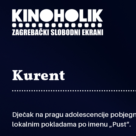
Preskoči
na
glavni
sadržaj
Kurent
Dječak na pragu adolescencije pobjegne
lokalnim pokladama po imenu „Pust“.