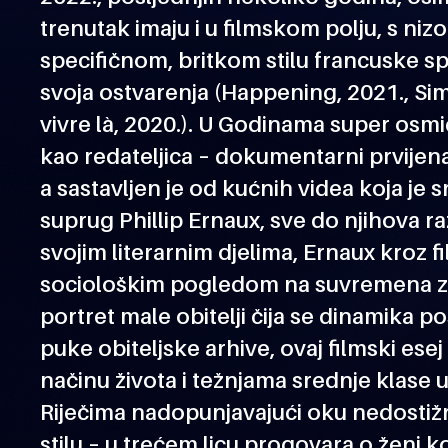
trenutak imaju i u filmskom polju, s nizo
specifičnom, britkom stilu francuske spi
svoja ostvarenja (Happening, 2021., Sim
vivre là, 2020.). U Godinama super osm
kao redateljica – dokumentarni prvijena
a sastavljen je od kućnih videa koja je 
suprug Phillip Ernaux, sve do njihova r
svojim literarnim djelima, Ernaux kroz f
sociološkim pogledom na suvremena zbi
portret male obitelji čija se dinamika p
puke obiteljske arhive, ovaj filmski esej 
načinu života i težnjama srednje klase 
Riječima nadopunjavajući oku nedostiž
stilu – u trećem licu progovara o ženi k