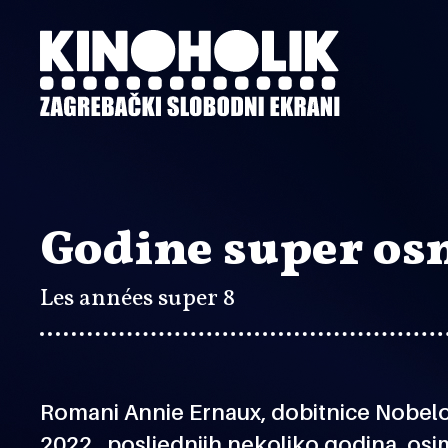
Preskoči
na
glavni
sadržaj
Godine super os
Les années super 8
Romani Annie Ernaux, dobitnice Nobelo
2022., posljednjih nekoliko godina, osi