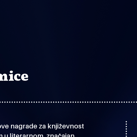
mice
ve nagrade za književnost
m u literarnom, značajan