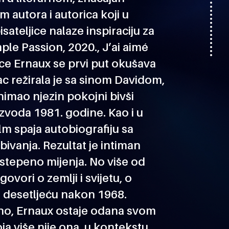
m autora i autorica koji u
sateljice nalaze inspiraciju za
ple Passion, 2020., J’ai aimé
ice Ernaux se prvi put okušava
c režirala je sa sinom Davidom,
snimao njezin pokojni bivši
azvoda 1981. godine. Kao i u
ilm spaja autobiografiju sa
vanja. Rezultat je intiman
ostepeno mijenja. No više od
govori o zemlji i svijetu, o
u desetljeću nakon 1968.
no, Ernaux ostaje odana svom
oja više nije ona, u kontekstu