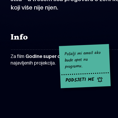
koji više nije njen.
Info
Pošalji mi email ako
Za film
Godine super osmice
za sad nema
bude opet na
najavljenih projekcija.
programu.
PODSJETI ME