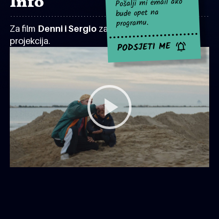
Info
Pošalji mi email ako
bude opet na
programu.
Za film
Denni i Sergio
za sad nema najavljenih
projekcija.
PODSJETI ME