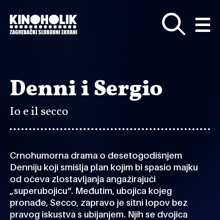
Preskoči
na
glavni
sadržaj
Denni i Sergio
Io e il secco
Crnohumorna drama o desetogodišnjem
Denniju koji smišlja plan kojim bi spasio majku
od očeva zlostavljanja angažirajući
„superubojicu“. Međutim, ubojica kojeg
pronađe, Secco, zapravo je sitni lopov bez
pravog iskustva s ubijanjem. Njih se dvojica