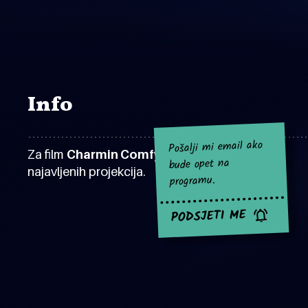
Info
Pošalji mi email ako
Za film
Charmin Comfy Chair
za sad nema
bude opet na
najavljenih projekcija.
programu.
PODSJETI ME