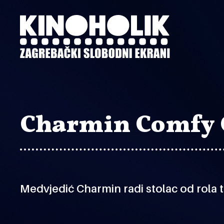
Preskoči
na
glavni
sadržaj
Charmin Comfy 
Medvjedić Charmin radi stolac od rola 