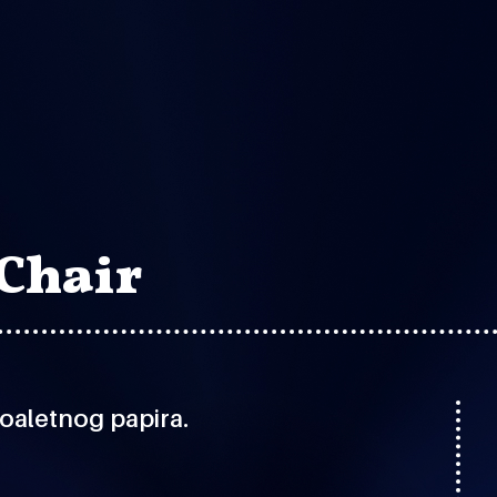
Chair
toaletnog papira.