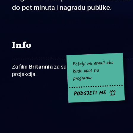
do pet minuta i nagradu publike.
Info
Pošalji mi email ako
Za film
Britannia
za sad nema najavljenih
bude opet na
projekcija.
programu.
PODSJETI ME