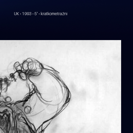
UK • 1993 • 5' • kratkometražni