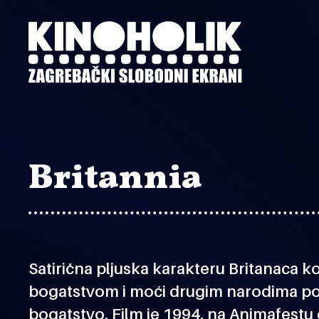
Preskoči
na
glavni
sadržaj
Britannia
Satirična pljuska karakteru Britanaca ko
bogatstvom i moći drugim narodima po
bogatstvo. Film je 1994. na Animafestu 