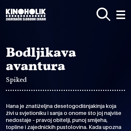
Preskoči
na
glavni
sadržaj
Bodljikava
avantura
Spiked
Hana je znatiželjna desetogodišnjakinja koja
živi u svjetioniku i sanja o onome što joj najviše
nedostaje – pravoj obitelji, punoj smijeha,
topline i zajedničkih pustolovina. Kada upozna