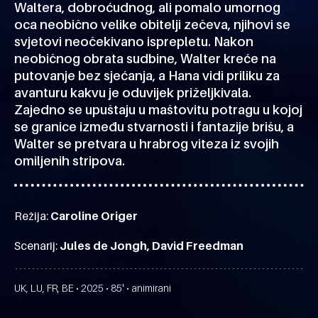
Waltera, dobroćudnog, ali pomalo umornog
oca neobično velike obitelji zečeva, njihovi se
svjetovi neočekivano isprepletu. Nakon
neobičnog obrata sudbine, Walter kreće na
putovanje bez sjećanja, a Hana vidi priliku za
avanturu kakvu je oduvijek priželjkivala.
Zajedno se upuštaju u maštovitu potragu u kojoj
se granice između stvarnosti i fantazije brišu, a
Walter se pretvara u hrabrog viteza iz svojih
omiljenih stripova.
Režija:
Caroline Origer
Scenarij:
Jules de Jongh, David Freedman
UK, LU, FR, BE • 2025 • 85' • animirani