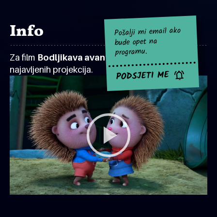
Info
Pošalji mi email ako
bude opet na
programu.
Za film
Bodljikava avantura
za sad nema
najavljenih projekcija.
PODSJETI ME