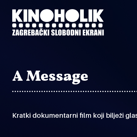
Preskoči
na
glavni
sadržaj
A Message
Kratki dokumentarni film koji bilježi gla