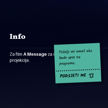
Info
Pošalji mi email ako
Za film
A Message
za sad nema najavljenih
bude opet na
projekcija.
programu.
PODSJETI ME