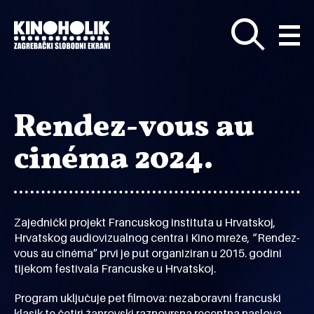
Preskoči
na
glavni
sadržaj
Rendez-vous au
cinéma 2024.
Zajednički projekt Francuskog instituta u Hrvatskoj,
Hrvatskog audiovizualnog centra i Kino mreže, “Rendez-
vous au cinéma” prvi je put organiziran u 2015. godini
tijekom festivala Francuske u Hrvatskoj.
Program uključuje pet filmova: nezaboravni francuski
klasik te četiri žanrovski raznovrsna recentna naslova.