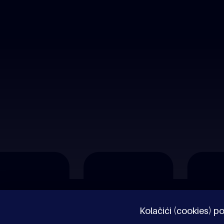
O nama
Impressum
Pravne napomene
Kolačići (cookies) po