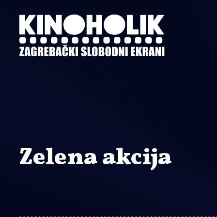
Preskoči
na
glavni
sadržaj
Zelena akcija