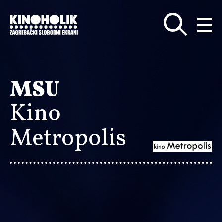
Preskoči
na
glavni
sadržaj
MSU
Kino
Metropolis