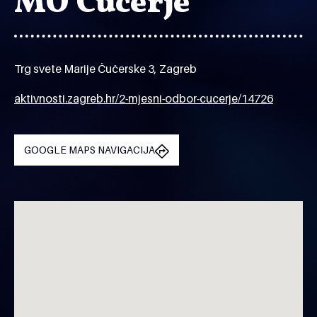
MO Čučerje
Trg svete Marije Čučerske 3, Zagreb
aktivnosti.zagreb.hr/2-mjesni-odbor-cucerje/14726
GOOGLE MAPS NAVIGACIJA