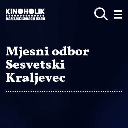
Preskoči
na
glavni
sadržaj
Mjesni odbor
Sesvetski
Kraljevec