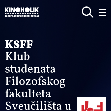
Preskoči
na
glavni
sadržaj
KSFF
Klub
studenata
Filozofskog
fakulteta
Sveučilišta u