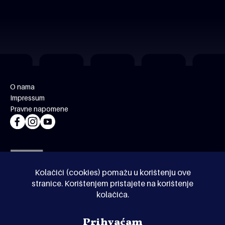
O nama
Impressum
Pravne napomene
Kolačići (cookies) pomažu u korištenju ove
stranice. Korištenjem pristajete na korištenje
kolačića.
© Kinoholik 2026. Kinoholik nije organizator programa.
Prihvaćam