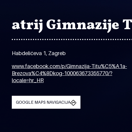
atrij Gimnazije 
Habdelićeva 1, Zagreb
www.facebook.com/p/Gimnazija-Titu%C5%A1a-
Brezova%C4%8Dkog-100063673355770/?
locale=hr_HR
GOOGLE MAPS NAVIGACIJA