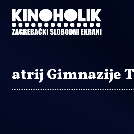
Preskoči
na
glavni
sadržaj
atrij Gimnazije 