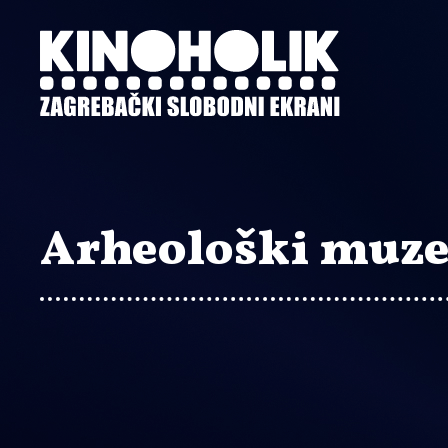
Preskoči
na
glavni
sadržaj
Arheološki muze