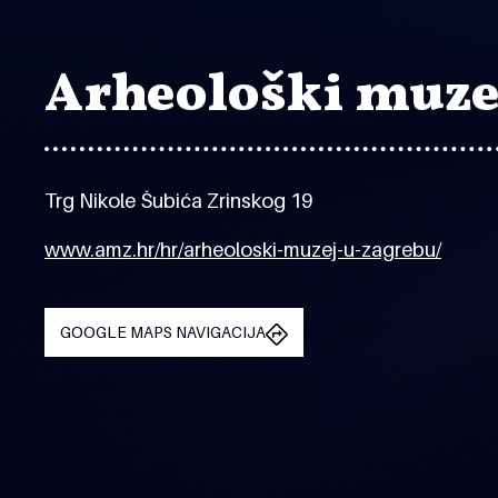
Arheološki muze
Trg Nikole Šubića Zrinskog 19
www.amz.hr/hr/arheoloski-muzej-u-zagrebu/
GOOGLE MAPS NAVIGACIJA