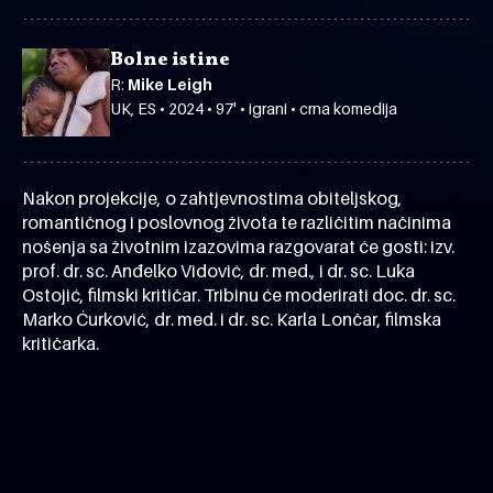
Bolne istine
R:
Mike Leigh
UK, ES • 2024 • 97' • igrani • crna komedija
Nakon projekcije, o zahtjevnostima obiteljskog,
romantičnog i poslovnog života te različitim načinima
nošenja sa životnim izazovima razgovarat će gosti: izv.
prof. dr. sc. Anđelko Vidović, dr. med., i dr. sc. Luka
Ostojić, filmski kritičar. Tribinu će moderirati doc. dr. sc.
Marko Ćurković, dr. med. i dr. sc. Karla Lončar, filmska
kritičarka.