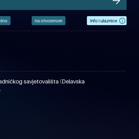
atno
na otvorenom
Info i ulaznice
a Radničkog savjetovališta (Delavska
.