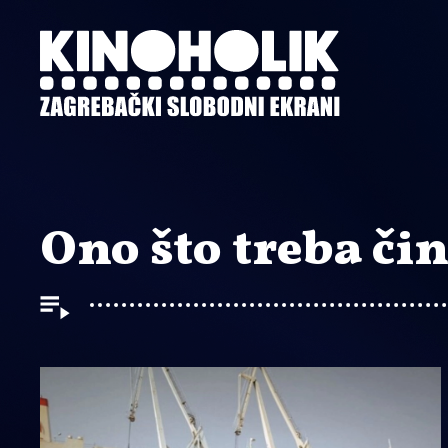
Preskoči
na
glavni
sadržaj
Ono što treba čin