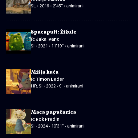
SL • 2019 • 2'45'' • animirani
Spacapufi: Žižule
R:
Jaka Ivanc
SI • 2021 • 11'19" • animirani
Mišja kuća
R:
Timon Leder
HR, SI • 2022 • 9' • animirani
Maca papučarica
R:
Rok Predin
SI • 2024 • 10'31" • animirani