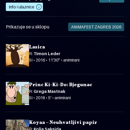
Info i ulaznice
Prikazuje se u sklopu
ANIMAFEST ZAGREB 2026
Lasica
R:
Timon Leder
SI • 2016 • 11'30'' • animirani
Princ Ki-Ki-Do: Bjegunac
R:
Grega Mastnak
SI • 2018 • 5' • animirani
Koyaa – Neuhvatljivi papir
R:
Kolja Saksida