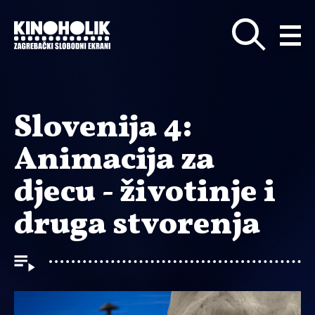
Preskoči
na
glavni
sadržaj
Slovenija 4:
Animacija za
djecu - životinje i
druga stvorenja