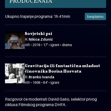
PRODUCENATA
Ukupno trajanje programa: 1h 41min
besplatno
Sovjetski psi
R:
Nikica Zdunić
HR • 2018 • 17' • igrani • drama
Gravitacija ili fantastična mladost
činovnika Borisa Horvata
R:
Branko Ivanda
HR • 1968 • 84' • igrani
Razgovor će moderirati David Gašo, selektor prvog
ciklusa Filmskog programa DHFA.