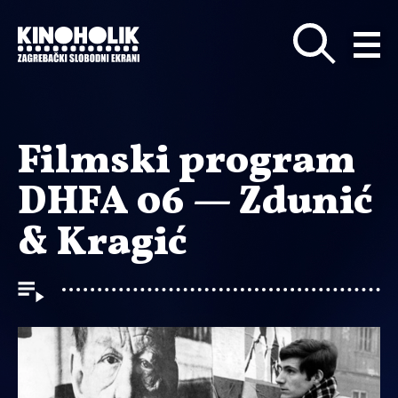
Preskoči
na
glavni
sadržaj
Filmski program
DHFA 06 — Zdunić
& Kragić