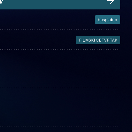
V
besplatno
FILMSKI ČETVRTAK