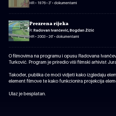
HR • 1976 • 3' • dokumentarni
Prezrena rijeka
R:
Radovan Ivančević, Bogdan Žižić
HR • 2003 • 26' • dokumentarni
O filmovima na programu i opusu Radovana Ivančević
Turković. Program je priredio viši filmski arhivist Jur
Također, publika će moći vidjeti kako izgledaju eleme
element filmove te kako funkcionira projekcija elem
Ulaz je besplatan.