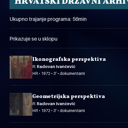
HRVATSKI DRŽAVNI ARHI
Ukupno trajanje programa: 56min
Prikazuje se u sklopu
Ikonografska perspektiva
R:
Radovan Ivančević
HR • 1972 • 3' • dokumentarni
Geometrijska perspektiva
R:
Radovan Ivančević
HR • 1972 • 3' • dokumentarni