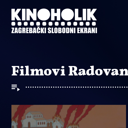
Preskoči
na
glavni
sadržaj
Filmovi Radovan