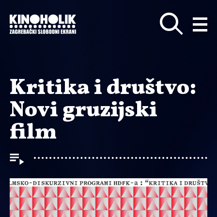
Preskoči
na
glavni
sadržaj
Kritika i društvo:
Novi gruzijski
film