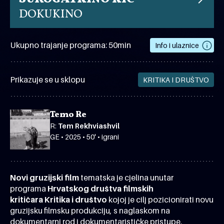
DOKUKINO
Ukupno trajanje programa: 50min
Info i ulaznice
Prikazuje se u sklopu
KRITIKA I DRUŠTVO
Temo Re
R:
Tem Rekhviashvil
GE • 2025 • 50' • igrani
Novi gruzijski film
tematska je cjelina unutar
programa
Hrvatskog društva filmskih
kritičara
Kritika i društvo
kojoj je cilj pozicionirati novu
gruzijsku filmsku produkciju, s naglaskom na
dokumentarni rod i dokumentarističke pristupe.