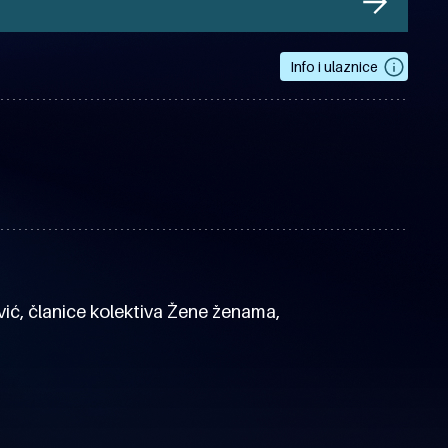
Info i ulaznice
ić, članice kolektiva Žene ženama,