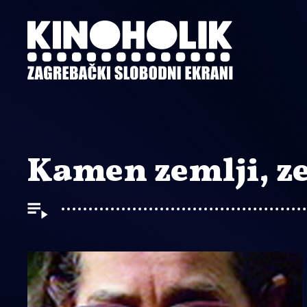
Preskoči
na
glavni
sadržaj
Kamen zemlji, ze