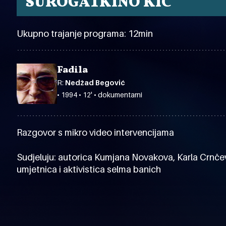
SUROGATKINO KIC
Ukupno trajanje programa: 12min
Fadila
R:
Nedžad Begović
• 1994 • 12' • dokumentarni
Razgovor s mikro video intervencijama
Sudjeluju: autorica Kumjana Novakova, Karla Crnčev
umjetnica i aktivistica selma banich