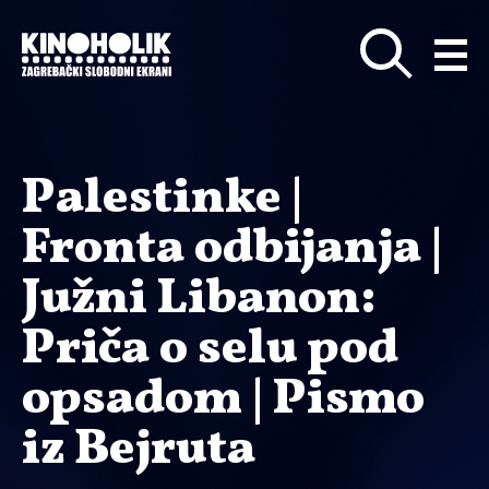
Preskoči
na
glavni
sadržaj
Palestinke |
Fronta odbijanja |
Južni Libanon:
Priča o selu pod
opsadom | Pismo
iz Bejruta