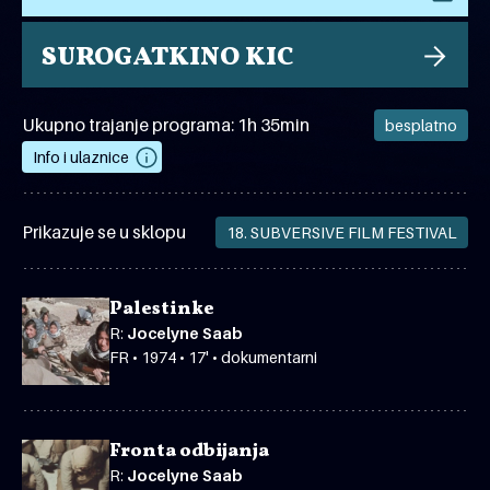
SUROGATKINO KIC
Ukupno trajanje programa: 1h 35min
besplatno
Info i ulaznice
Prikazuje se u sklopu
18. SUBVERSIVE FILM FESTIVAL
Palestinke
R:
Jocelyne Saab
FR • 1974 • 17' • dokumentarni
Fronta odbijanja
R:
Jocelyne Saab