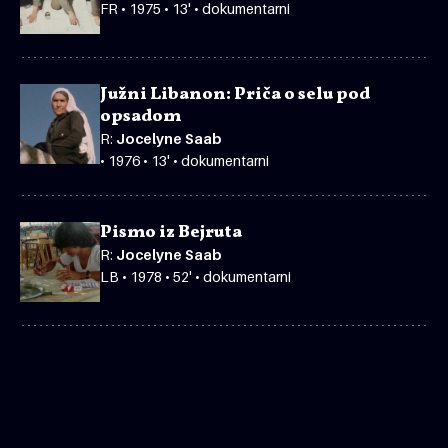
FR • 1975 • 13' • dokumentarni
Južni Libanon: Priča o selu pod
opsadom
R:
Jocelyne Saab
• 1976 • 13' • dokumentarni
Pismo iz Bejruta
R:
Jocelyne Saab
LB • 1978 • 52' • dokumentarni