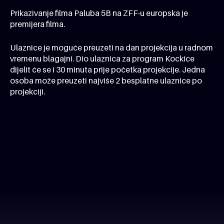
Prikazivanje filma
Paluba 5B
na ZFF-u europska je
premijera filma.
Ulaznice je moguće preuzeti na dan projekcija u radnom
vremenu blagajni. Dio ulaznica za program Kockice
dijelit će se i 30 minuta prije početka projekcije. Jedna
osoba može preuzeti najviše 2 besplatne ulaznice po
projekciji.