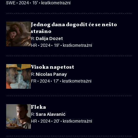
SWE • 2024 • 15' • kratkometražni
Jednog dana dogodit će se nešto
strašno
R:
Dalija Dozet
HR • 2024 • 19' • kratkometražni
Visoka napetost
R:
Nicolas Panay
FR • 2024 • 17' • kratkometražni
Fleka
R:
Sara Alavanić
HR • 2024 • 20' • kratkometražni