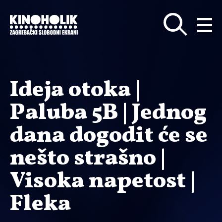
Preskoči
na
glavni
sadržaj
Ideja otoka |
Paluba 5B | Jednog
dana dogodit će se
nešto strašno |
Visoka napetost |
Fleka