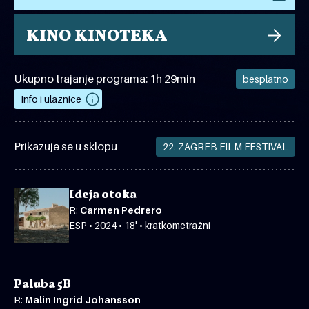
KINO KINOTEKA
Ukupno trajanje programa: 1h 29min
besplatno
Info i ulaznice
Prikazuje se u sklopu
22. ZAGREB FILM FESTIVAL
Ideja otoka
R:
Carmen Pedrero
ESP • 2024 • 18' • kratkometražni
Paluba 5B
R:
Malin Ingrid Johansson