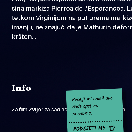
sina markiza Pierrea de l'Esperancea. L
tetkom Virginijom na put prema mark
imanju, ne znajući da je Mathurin defo
kršten…
Info
Pošalji mi email ako
bude opet na
Za film
Zvijer
za sad nema najavljenih projekcija.
programu.
PODSJETI ME