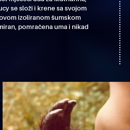
ucy se složi i krene sa svojom
izovom izoliranom šumskom
rmiran, pomračena uma i nikad