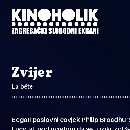
Preskoči
na
glavni
sadržaj
Zvijer
La bête
Bogati poslovni čovjek Philip Broadhurs
Lucy, ali pod uvjetom da se u roku od š