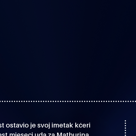
t ostavio je svoj imetak kćeri
est mjeseci uda za Mathurina,