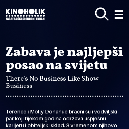
Preskoči
na
glavni
sadržaj
Zabava je najljepši
posao na svijetu
There’s No Business Like Show
Business
Terence i Molly Donahue bračni su i vodviljski
par koji tijekom godina održava uspješnu
karijeru i obiteljski sklad. S vremenom njihovo