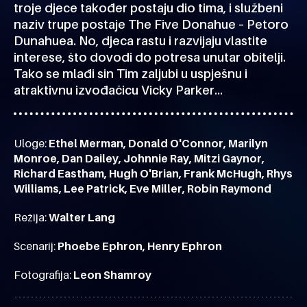
troje djece također postaju dio tima, i službeni
naziv trupe postaje The Five Donahue – Petoro
Dunahuea. No, djeca rastu i razvijaju vlastite
interese, što dovodi do potresa unutar obitelji.
Tako se mlađi sin Tim zaljubi u uspješnu i
atraktivnu izvođačicu Vicky Parker…
Uloge:
Ethel Merman, Donald O'Connor, Marilyn
Monroe, Dan Dailey, Johnnie Ray, Mitzi Gaynor,
Richard Eastham, Hugh O'Brian, Frank McHugh, Rhys
Williams, Lee Patrick, Eve Miller, Robin Raymond
Režija:
Walter Lang
Scenarij:
Phoebe Ephron, Henry Ephron
Fotografija:
Leon Shamroy