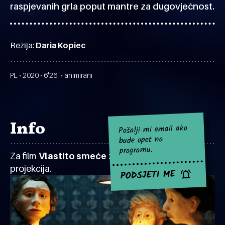
raspjevanih grla poput mantre za dugovječnost.
Režija:
Daria Kopiec
PL • 2020 • 6'26" • animirani
Info
Pošalji mi email ako
bude opet na
programu.
Za film
Vlastito smeće
za sad nema najavljenih
projekcija.
PODSJETI ME