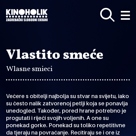
Preskoči
na
glavni
sadržaj
Vlastito smeće
Wlasne smieci
Večere s obitelji najbolja su stvar na svijetu, iako
su često nalik zatvorenoj petlji koja se ponavlja
unedogled. Također, pored hrane potrebno je
progutati i riječi svojih voljenih. A one su
ponekad gorke. Ponekad su toliko repetitivne
da tjeraju na povraćanje. Recitiraju se i ore iz