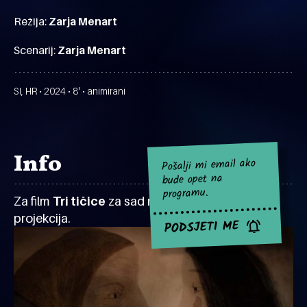
Režija:
Zarja Menart
Scenarij:
Zarja Menart
SI, HR • 2024 • 8' • animirani
Info
Pošalji mi email ako
bude opet na
programu.
Za film
Tri tičice
za sad nema najavljenih
projekcija.
PODSJETI ME