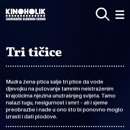
Preskoči
na
glavni
sadržaj
Tri tičice
Mudra žena-ptica šalje tri ptice da vode
djevojku na putovanje tamnim neistraženim
krajolicima njezina unutrašnjeg svijeta. Tamo
nalazi tugu, nesigurnost i smrt – ali i sjeme
preobrazbe i nade u ono što bi ponovno moglo
izrasti i dati plodove.