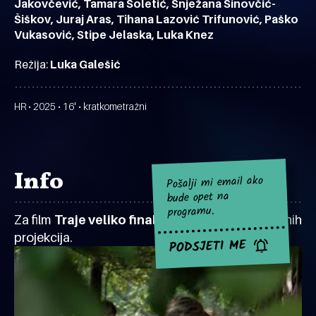
Jakovčević, Tamara Šoletić, Snježana Sinovčić-
Šiškov, Juraj Aras, Tihana Lazović Trifunović, Paško
Vukasović, Stipe Jelaska, Luka Knez
Režija:
Luka Galešić
HR • 2025 • 16' • kratkometražni
Info
Pošalji mi email ako
bude opet na
programu.
Za film
Traje veliko finale
za sad nema najavljenih
projekcija.
PODSJETI ME