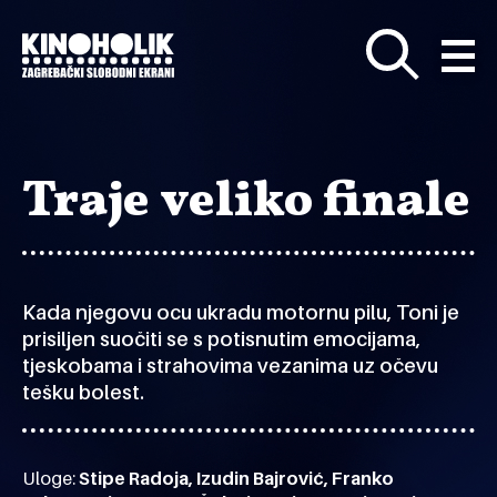
Preskoči
na
glavni
sadržaj
Traje veliko finale
Kada njegovu ocu ukradu motornu pilu, Toni je
prisiljen suočiti se s potisnutim emocijama,
tjeskobama i strahovima vezanima uz očevu
tešku bolest.
Uloge:
Stipe Radoja, Izudin Bajrović, Franko