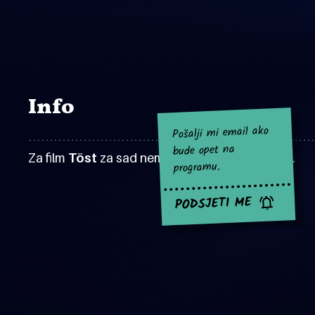
Info
Pošalji mi email ako
bude opet na
Za film
Töst
za sad nema najavljenih projekcija.
programu.
PODSJETI ME