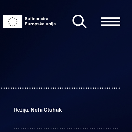
Režija:
Nela Gluhak