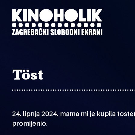
Preskoči
na
glavni
sadržaj
Töst
24. lipnja 2024. mama mi je kupila toster
promijenio.