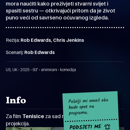
mora naučiti kako preživjeti stvarni svijet i
spasiti sestru — otkrivajući pritom da je život
puno veći od savršeno očuvanog izgleda.
Režija:
Rob Edwards, Chris Jenkins
Scenarij:
Rob Edwards
US, UK • 2025 • 93' • animirani • komedija
Info
Pošalji mi email ako
bude opet na
programu.
Za film
Tenisice
za sad nema najavljenih
projekcija.
PODSJETI ME