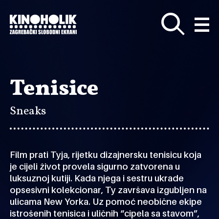
Preskoči
na
glavni
sadržaj
Tenisice
Sneaks
Film prati Tyja, rijetku dizajnersku tenisicu koja
je cijeli život provela sigurno zatvorena u
luksuznoj kutiji. Kada njega i sestru ukrade
opsesivni kolekcionar, Ty završava izgubljen na
ulicama New Yorka. Uz pomoć neobične ekipe
istrošenih tenisica i uličnih “cipela sa stavom”,