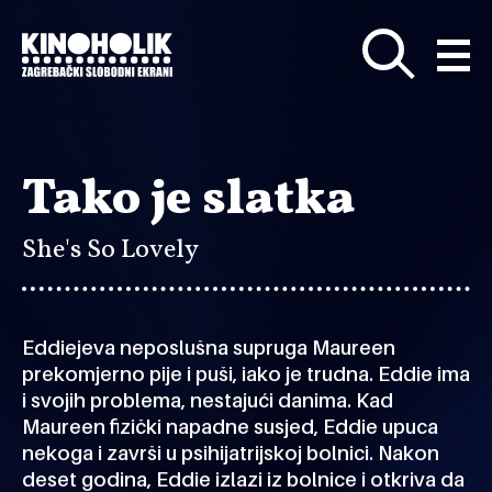
Preskoči
na
glavni
sadržaj
Tako je slatka
She's So Lovely
Eddiejeva neposlušna supruga Maureen
prekomjerno pije i puši, iako je trudna. Eddie ima
i svojih problema, nestajući danima. Kad
Maureen fizički napadne susjed, Eddie upuca
nekoga i završi u psihijatrijskoj bolnici. Nakon
deset godina, Eddie izlazi iz bolnice i otkriva da