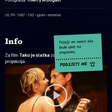
Fotografija:
Thierry Arbogast
US, FR • 1997 • 100' • igrani • romansa
Info
Pošalji mi email ako
bude opet na
programu.
Za film
Tako je slatka
za sad nema najavljenih
projekcija.
PODSJETI ME