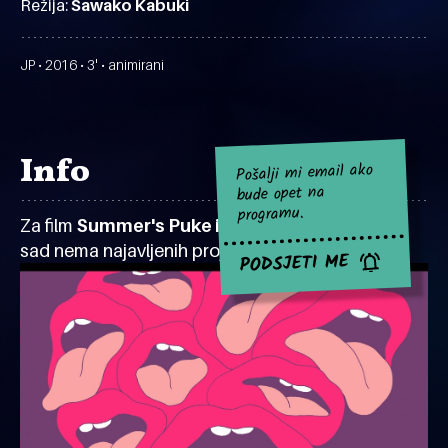
Režija:
Sawako Kabuki
JP • 2016 • 3' • animirani
Info
Pošalji mi email ako
bude opet na
programu.
Za film
Summer's Puke is Winter's Delight
za
sad nema najavljenih projekcija.
PODSJETI ME