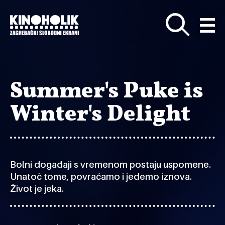
Preskoči
na
glavni
sadržaj
Summer's Puke is
Winter's Delight
Bolni događaji s vremenom postaju uspomene.
Unatoč tome, povraćamo i jedemo iznova.
Život je jeka.