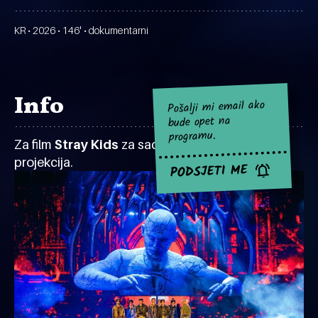
KR • 2026 • 146' • dokumentarni
Info
Pošalji mi email ako
bude opet na
programu.
Za film
Stray Kids
za sad nema najavljenih
projekcija.
PODSJETI ME