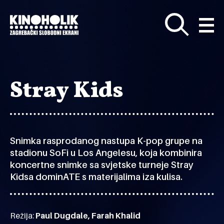
Preskoči
na
glavni
sadržaj
Stray Kids
Snimka rasprodanog nastupa K-pop grupe na
stadionu SoFi u Los Angelesu, koja kombinira
koncertne snimke sa svjetske turneje Stray
Kidsa dominATE s materijalima iza kulisa.
Režija:
Paul Dugdale, Farah Khalid