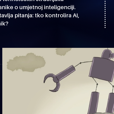
nike o umjetnoj inteligenciji.
vlja pitanja: tko kontrolira AI,
nik?