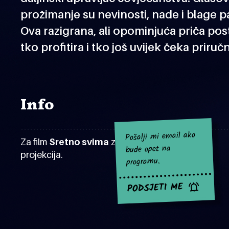
prožimanje su nevinosti, nade i blage pa
Ova razigrana, ali opominjuća priča posta
tko profitira i tko još uvijek čeka priruč
Info
Pošalji mi email ako
Za film
Sretno svima
za sad nema najavljenih
bude opet na
projekcija.
programu.
PODSJETI ME