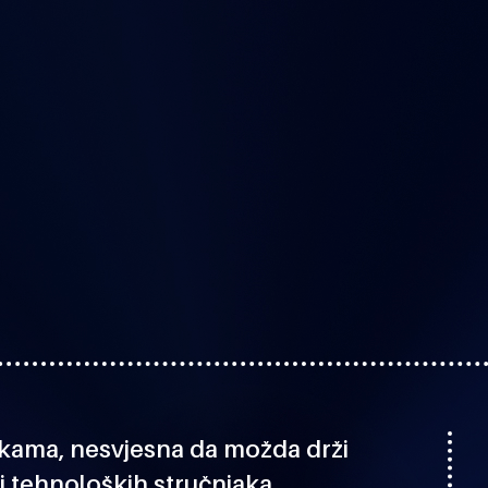
ačkama, nesvjesna da možda drži
vi tehnoloških stručnjaka