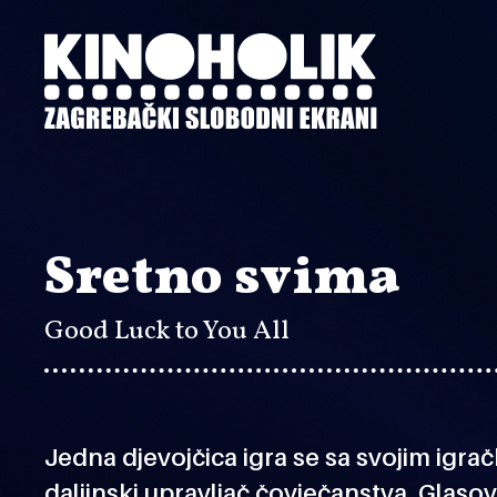
Preskoči
na
glavni
sadržaj
Sretno svima
Good Luck to You All
Jedna djevojčica igra se sa svojim igr
daljinski upravljač čovječanstva. Glaso