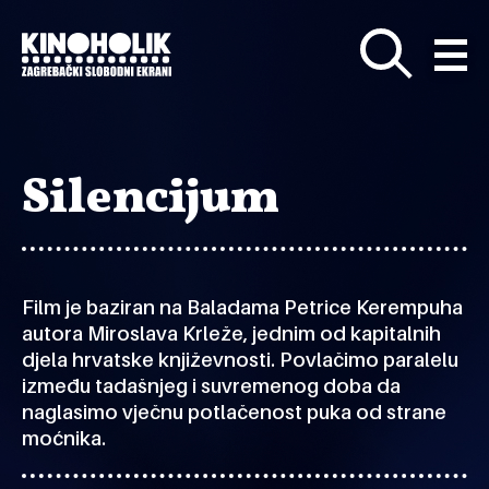
Preskoči
na
glavni
sadržaj
Silencijum
Film je baziran na Baladama Petrice Kerempuha
autora Miroslava Krleže, jednim od kapitalnih
djela hrvatske književnosti. Povlačimo paralelu
između tadašnjeg i suvremenog doba da
naglasimo vječnu potlačenost puka od strane
moćnika.