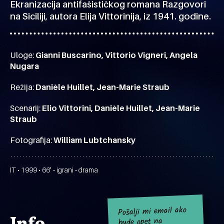
Ekranizacija antifašističkog romana Razgovori
na Siciliji, autora Elija Vittorinija, iz 1941. godine.
Uloge:
Gianni Buscarino, Vittorio Vigneri, Angela
Nugara
Režija:
Danièle Huillet, Jean-Marie Straub
Scenarij:
Elio Vittorini, Danièle Huillet, Jean-Marie
Straub
Fotografija:
William Lubtchansky
IT • 1999 • 66' • igrani • drama
Pošalji mi email ako
bude opet na