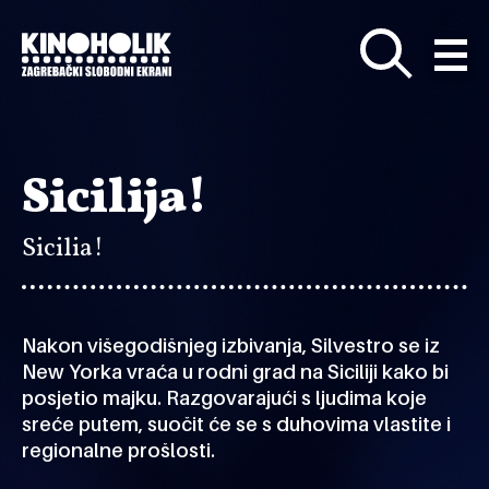
Preskoči
na
glavni
sadržaj
Sicilija!
Sicilia!
Nakon višegodišnjeg izbivanja, Silvestro se iz
New Yorka vraća u rodni grad na Siciliji kako bi
posjetio majku. Razgovarajući s ljudima koje
sreće putem, suočit će se s duhovima vlastite i
regionalne prošlosti.