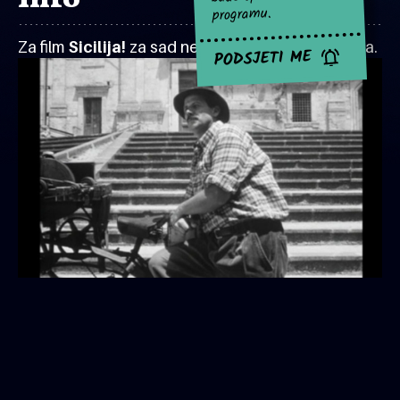
Info
programu.
Za film
Sicilija!
za sad nema najavljenih projekcija.
PODSJETI ME