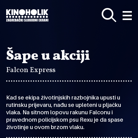
Preskoči
na
glavni
sadržaj
Šape u akciji
Falcon Express
Kad se ekipa životinjskih razbojnika upusti u
rutinsku prijevaru, nađu se upleteni u pljačku
vlaka. Na sitnom lopovu rakunu Falconu i
pravednom policijskom psu Rexu je da spase
životinje u ovom brzom vlaku.