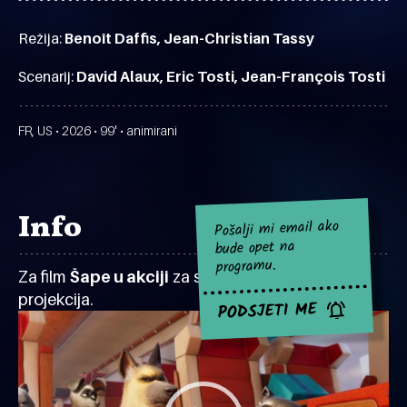
Režija:
Benoît Daffis, Jean-Christian Tassy
Scenarij:
David Alaux, Eric Tosti, Jean-François Tosti
FR, US • 2026 • 99' • animirani
Info
Pošalji mi email ako
bude opet na
programu.
Za film
Šape u akciji
za sad nema najavljenih
projekcija.
PODSJETI ME