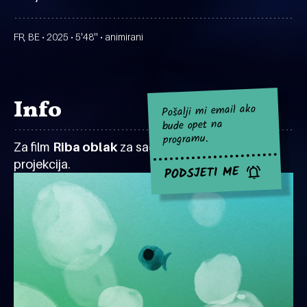
FR, BE • 2025 • 5'48'' • animirani
Info
Pošalji mi email ako
bude opet na
programu.
Za film
Riba oblak
za sad nema najavljenih
projekcija.
PODSJETI ME