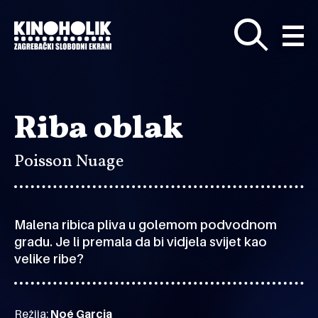
Preskoči
na
glavni
sadržaj
Riba oblak
Poisson Nuage
Malena ribica pliva u golemom podvodnom
gradu. Je li premala da bi vidjela svijet kao
velike ribe?
Režija:
Noé Garcia