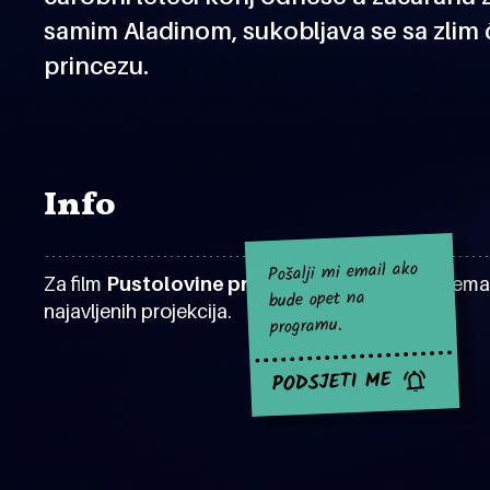
samim Aladinom, sukobljava se sa zlim
princezu.
Info
Pošalji mi email ako
Za film
Pustolovine princa Ahmeda
za sad nema
bude opet na
najavljenih projekcija.
programu.
PODSJETI ME