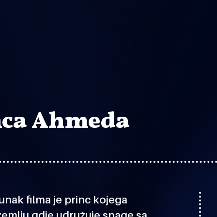
nca Ahmeda
Junak filma je princ kojega
zemlju gdje udružuje snage sa