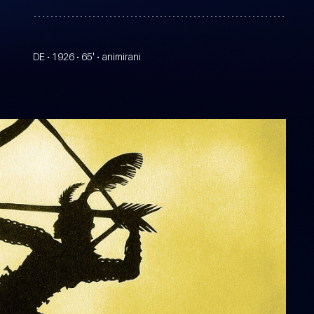
DE • 1926 • 65' • animirani