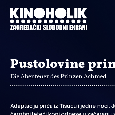
Preskoči
na
glavni
sadržaj
Pustolovine pri
Die Abenteuer des Prinzen Achmed
Adaptacija priča iz Tisuću i jedne noći. 
čarobni leteći konj odnese u začaranu 