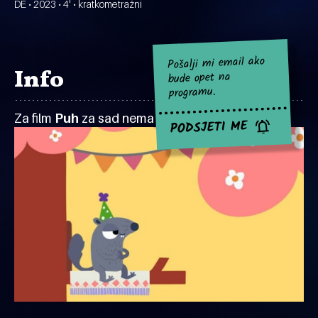
DE • 2023 • 4' • kratkometražni
Pošalji mi email ako
Info
bude opet na
programu.
Za film
Puh
za sad nema najavljenih projekcija.
PODSJETI ME