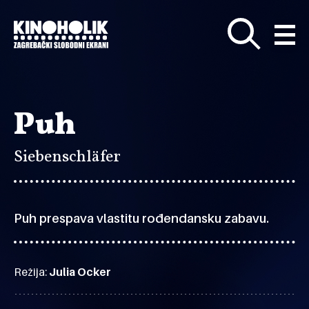
Preskoči
na
glavni
sadržaj
Puh
Siebenschläfer
Puh prespava vlastitu rođendansku zabavu.
Režija:
Julia Ocker