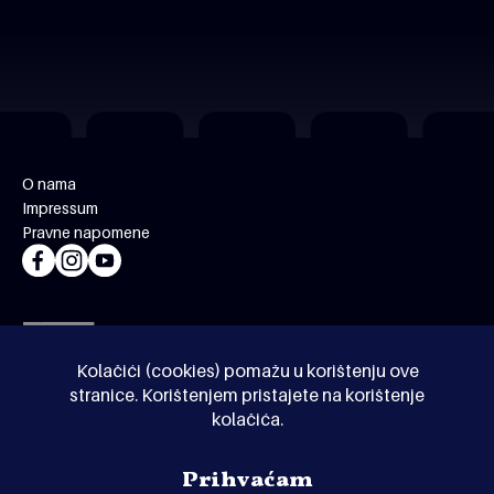
O nama
Impressum
Pravne napomene
Kolačići (cookies) pomažu u korištenju ove
stranice. Korištenjem pristajete na korištenje
kolačića.
© Kinoholik 2026. Kinoholik nije organizator programa.
Prihvaćam
Organizatori zadržavaju pravo izmjene programa.