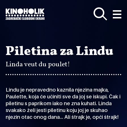
Preskoči
na
glavni
sadržaj
Piletina za Lindu
Linda veut du poulet!
Lindu je nepravedno kaznila njezina majka,
Paulette, koja će učiniti sve da joj se iskupi. Čak i
piletinu s paprikom iako ne zna kuhati. Linda
svakako želi jesti piletinu koju joj je skuhao
njezin otac onog dana… Ali štrajk je, opći štrajk!