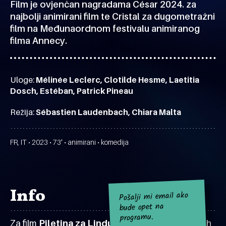
Film je ovjenčan nagradama César 2024. za
najbolji animirani film te Cristal za dugometražni
film na Međunaordnom festivalu animiranog
filma Annecy.
Uloge:
Mélinée Leclerc, Clotilde Hesme, Laetitia
Dosch, Estéban, Patrick Pineau
Režija:
Sébastien Laudenbach, Chiara Malta
FR, IT • 2023 • 73' • animirani • komedija
Info
Pošalji mi email ako
bude opet na
programu.
Za film
Piletina za Lindu
za sad nema najavljenih