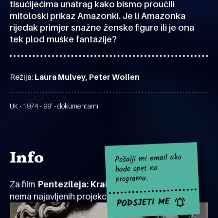
tisućljećima unatrag kako bismo proučili
mitološki prikaz Amazonki. Je li Amazonka
rijedak primjer snažne ženske figure ili je ona
tek plod muške fantazije?
Režija:
Laura Mulvey, Peter Wollen
UK • 1974 • 99' • dokumentarni
Info
Pošalji mi email ako
bude opet na
programu.
Za film
Pentezileja: Kraljica Amazonki
za sad
nema najavljenih projekcija.
PODSJETI ME