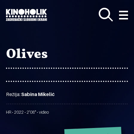
Preskoči
na
glavni
sadržaj
Olives
Režija:
Sabina Mikelić
HR • 2022 • 2'08" • video