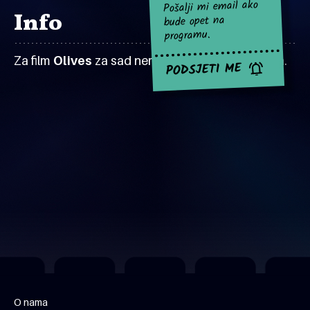
Pošalji mi email ako
Info
bude opet na
programu.
Za film
Olives
za sad nema najavljenih projekcija.
PODSJETI ME
O nama